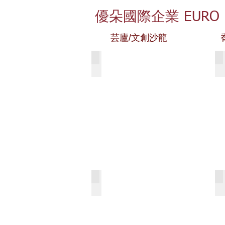
優朵國際企業
EURO
芸廬/文創沙龍